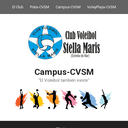
Saltar
El Club
Pista-CVSM
Campus-CVSM
VoleyPlaya-CVSM
al
contenido
Campus-CVSM
"El Voleibol también existe"